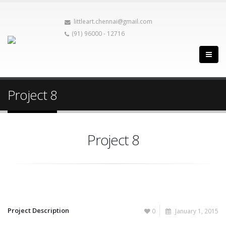
littleart.chennai@gmail.com
(91) 96000 - 12716
Project 8
Project 8
Project Description
0
January 1, 2015